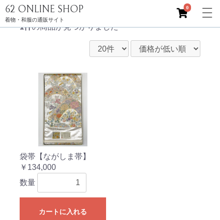
62 ONLINE SHOP
0
全て
|
ブランド
|
長嶋成織物
着物・和服の通販サイト
1件
の商品が見つかりました
袋帯【ながしま帯】
￥134,000
数量
カートに入れる